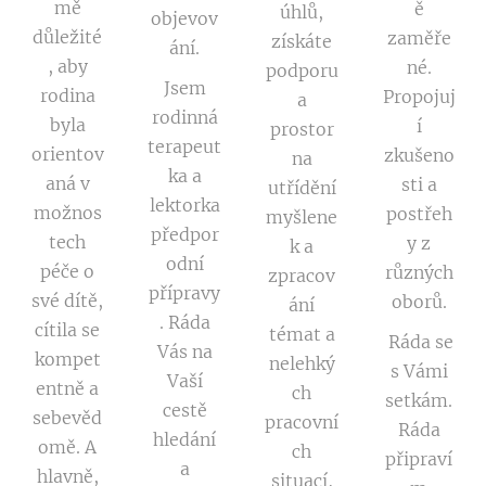
mě
ě
úhlů,
objevov
důležité
zaměře
získáte
ání.
, aby
né.
podporu
Jsem
rodina
Propojuj
a
rodinná
byla
í
prostor
terapeut
orientov
zkušeno
na
ka a
aná v
sti a
utřídění
lektorka
možnos
postřeh
myšlene
předpor
tech
y z
k a
odní
péče o
různých
zpracov
přípravy
své dítě,
oborů.
ání
. Ráda
cítila se
témat a
Ráda se
Vás na
kompet
nelehký
s Vámi
Vaší
entně a
ch
setkám.
cestě
sebevěd
pracovní
Ráda
hledání
omě. A
ch
připraví
a
hlavně,
situací,