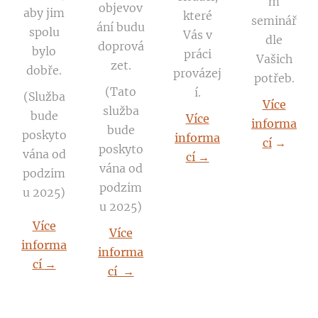
m
objevov
aby jim
které
seminář
ání budu
spolu
Vás v
dle
doprová
bylo
práci
Vašich
zet.
dobře.
provázej
potřeb.
(Tato
í.
(Služba
Více
služba
bude
Více
informa
bude
poskyto
informa
cí
→
poskyto
vána od
cí →
vána od
podzim
podzim
u 2025)
u 2025)
Více
Více
informa
informa
cí
→
cí →