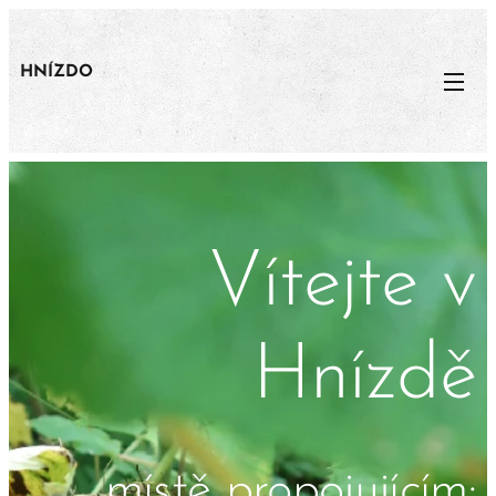
HNÍZDO
Vítejte v
Hnízdě
místě propojujícím: