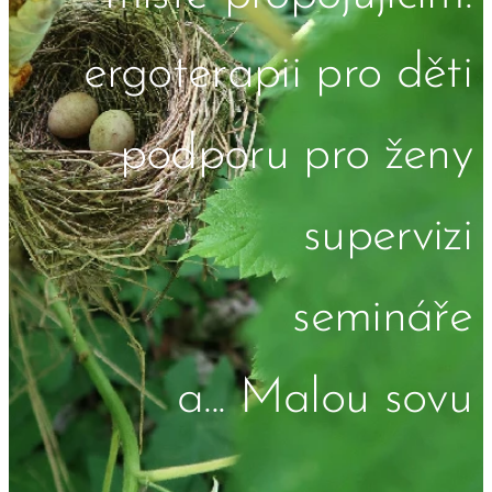
ergoterapii pro děti
podporu pro ženy
supervizi
semináře
a... Malou sovu