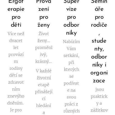
Ergot
Prová
Super
Semin
erapie
zení
vize
áře
pro
pro
pro
pro
děti
ženy
odbor
rodiče
níky
,
Více než
Život
dvacet
ženy...
stude
Nabízím
let
proměnl
Vám
nty,
provází
ivý,
setkání,
odbor
m
krásný...
při
níky i
rodiny
kterých
V každé
organi
dětí se
se
životní
zace
zdravot
podívat
etapě
ním
jsou
e na
přinášejí
znevýho
praktick
svou
cí
dněním.
y a
práci z
hledání
Je pro
zážitkov
různých
a